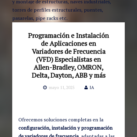
y montaje de estructuras, naves industriales,
torres de perfiles estructurales, puentes,
pasarelas, pipe racks etc.
Programación e Instalación
de Aplicaciones en
Variadores de Frecuencia
(VFD) Especialistas en
Allen-Bradley, OMRON,
Delta, Dayton, ABB y más
mayo 11, 2025
IA
Ofrecemos soluciones completas en la
configuración, instalación y programación
de variadores de frecuencia
, adaptadas a las