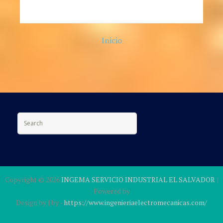
Inicio
Search for:
Copyright ©
2026
INGEMA SERVICIO INDUSTRIAL EL SALVADOR
|
Powered by
Design by
| by
-
https://www.ingenieriaelectromecanicas.com/