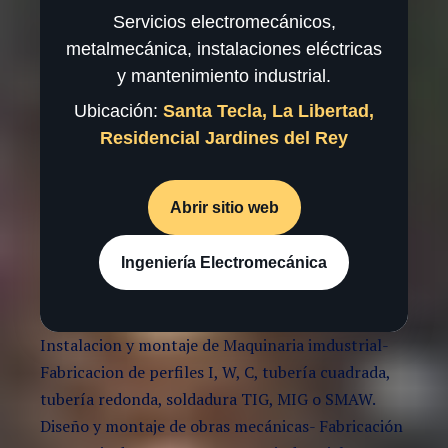
Servicios electromecánicos,
metalmecánica, instalaciones eléctricas
y mantenimiento industrial.
Ubicación:
Santa Tecla, La Libertad,
Residencial Jardines del Rey
Abrir sitio web
Ingeniería Electromecánica
Instalacion y montaje de Maquinaria imdustrial-
Fabricacion de perfiles I, W, C, tubería cuadrada,
tubería redonda, soldadura TIG, MIG o SMAW.
Diseño y montaje de obras mecánicas- Fabricación