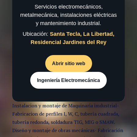
Servicios electromecánicos,
metalmecánica, instalaciones eléctricas
y mantenimiento industrial.
Ubicación:
Santa Tecla, La Libertad,
Residencial Jardines del Rey
Abrir sitio web
Ingeniería Electromecánica
Instalacion y montaje de Maquinaria imdustrial-
Fabricacion de perfiles I, W, C, tubería cuadrada,
tubería redonda, soldadura TIG, MIG o SMAW.
Diseño y montaje de obras mecánicas- Fabricación