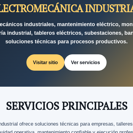
LECTROMECÁNICA INDUSTRI
ecánicos industriales, mantenimiento eléctrico, mon
ía industrial, tableros eléctricos, subestaciones, ba
soluciones técnicas para procesos productivos.
Visitar sitio
Ver servicios
SERVICIOS PRINCIPALES
strial ofrece soluciones técnicas para empresas, talleres
nuidad operativa, mantenimiento confiable y ejecución profe