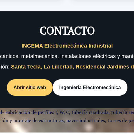
CONTACTO
INGEMA Electromecánica Industrial
cánicos, metalmecánica, instalaciones eléctricas y mante
ción:
Santa Tecla, La Libertad, Residencial Jardines 
Abrir sitio web
Ingeniería Electromecánica
l- Fabricacion de perfiles I, W, C, tubería cuadrada, tubería
ón y montaje de estructuras, naves industriales, torres de per