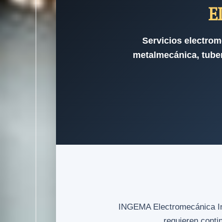
E
Servicios electrom
metalmecánica, tuber
INGEMA Electromecánica Indu
requieren conti