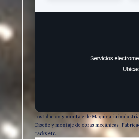
Servicios electrome
Ubica
Instalacion y montaje de Maquinaria imdustria
Diseño y montaje de obras mecánicas- Fabricaci
racks etc.