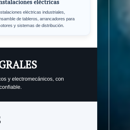
nstalaciones eléctricas
nstalaciones eléctricas industriales,
nsamble de tableros, arrancadores para
otores y sistemas de distribución.
EGRALES
cos y electromecánicos, con
confiable.
S