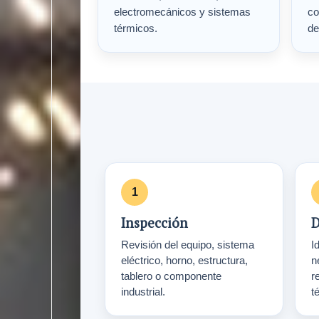
electromecánicos y sistemas
co
térmicos.
de
Inspección
D
Revisión del equipo, sistema
Id
eléctrico, horno, estructura,
n
tablero o componente
r
industrial.
t