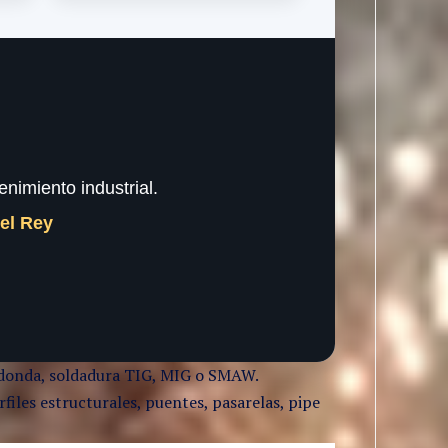
nimiento industrial.
del Rey
 redonda, soldadura TIG, MIG o SMAW.
files estructurales, puentes, pasarelas, pipe