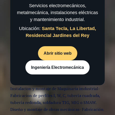
Servicios electromecánicos,
metalmecánica, instalaciones eléctricas
y mantenimiento industrial.
Ubicación:
Santa Tecla, La Libertad,
Residencial Jardines del Rey
Abrir sitio web
Ingeniería Electromecánica
Instalacion y montaje de Maquinaria imdustrial-
Fabricacion de perfiles I, W, C, tubería cuadrada,
tubería redonda, soldadura TIG, MIG o SMAW.
Diseño y montaje de obras mecánicas- Fabricación