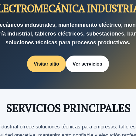
LECTROMECÁNICA INDUSTRI
ecánicos industriales, mantenimiento eléctrico, mon
ía industrial, tableros eléctricos, subestaciones, ba
soluciones técnicas para procesos productivos.
Visitar sitio
Ver servicios
SERVICIOS PRINCIPALES
strial ofrece soluciones técnicas para empresas, talleres
nuidad operativa, mantenimiento confiable y ejecución profe