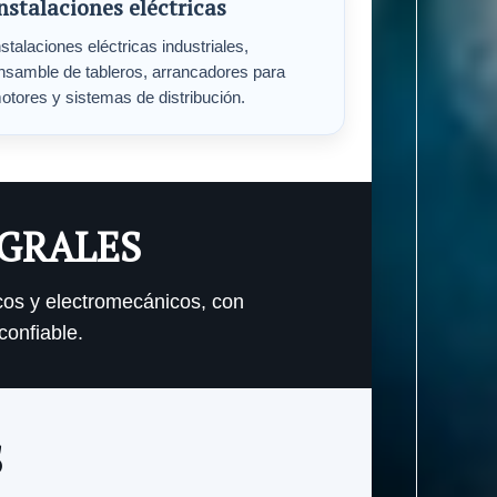
nstalaciones eléctricas
nstalaciones eléctricas industriales,
nsamble de tableros, arrancadores para
otores y sistemas de distribución.
EGRALES
cos y electromecánicos, con
confiable.
S