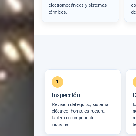
electromecánicos y sistemas
co
térmicos.
de
Inspección
D
Revisión del equipo, sistema
Id
eléctrico, horno, estructura,
n
tablero o componente
r
industrial.
t