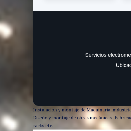
Servicios electrome
Ubica
Instalacion y montaje de Maquinaria imdustria
Diseño y montaje de obras mecánicas- Fabricaci
racks etc.