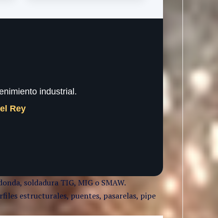
nimiento industrial.
del Rey
 redonda, soldadura TIG, MIG o SMAW.
files estructurales, puentes, pasarelas, pipe