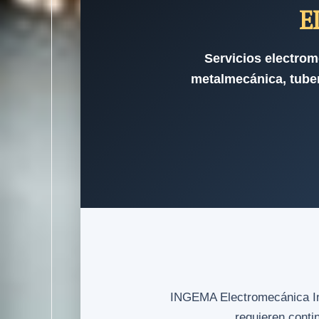
E
Servicios electrom
metalmecánica, tuber
INGEMA Electromecánica Indu
requieren conti