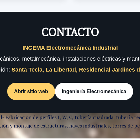
CONTACTO
INGEMA Electromecánica Industrial
cánicos, metalmecánica, instalaciones eléctricas y mante
ción:
Santa Tecla, La Libertad, Residencial Jardines 
Abrir sitio web
Ingeniería Electromecánica
l- Fabricacion de perfiles I, W, C, tubería cuadrada, tubería
ón y montaje de estructuras, naves industriales, torres de per