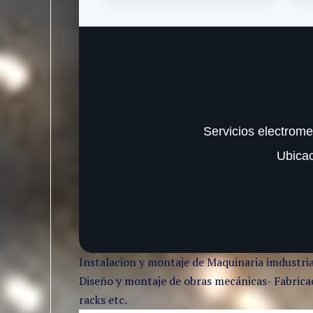
Servicios electrome
Ubica
Instalacion y montaje de Maquinaria imdustria
Diseño y montaje de obras mecánicas- Fabricaci
racks etc.