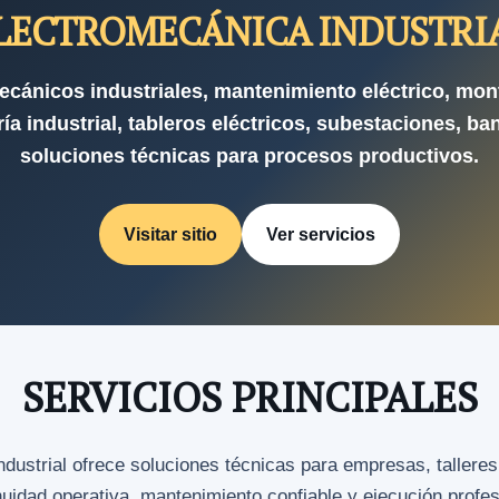
LECTROMECÁNICA INDUSTRI
ecánicos industriales, mantenimiento eléctrico, mon
ía industrial, tableros eléctricos, subestaciones, ba
soluciones técnicas para procesos productivos.
Visitar sitio
Ver servicios
SERVICIOS PRINCIPALES
strial ofrece soluciones técnicas para empresas, talleres
nuidad operativa, mantenimiento confiable y ejecución profe