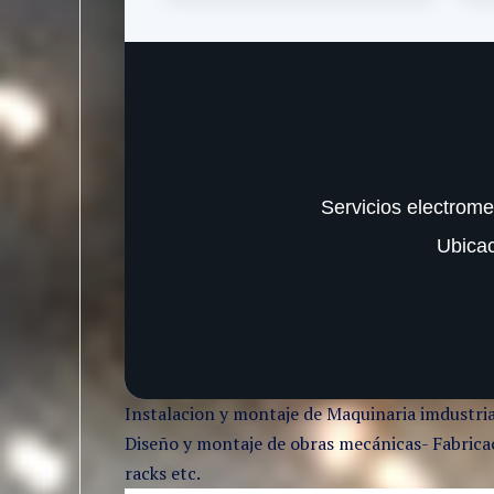
Servicios electrome
Ubica
Instalacion y montaje de Maquinaria imdustria
Diseño y montaje de obras mecánicas- Fabricaci
racks etc.