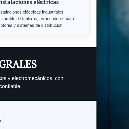
nstalaciones eléctricas
nstalaciones eléctricas industriales,
nsamble de tableros, arrancadores para
otores y sistemas de distribución.
EGRALES
cos y electromecánicos, con
confiable.
S