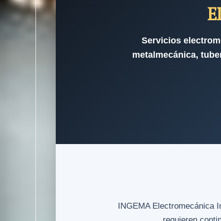
E
Servicios electrom
metalmecánica, tuber
INGEMA Electromecánica Indu
requieren conti