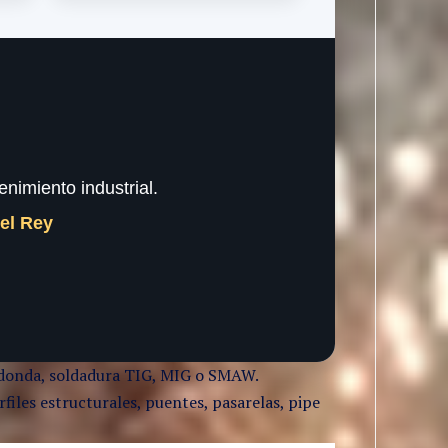
nimiento industrial.
del Rey
 redonda, soldadura TIG, MIG o SMAW.
files estructurales, puentes, pasarelas, pipe