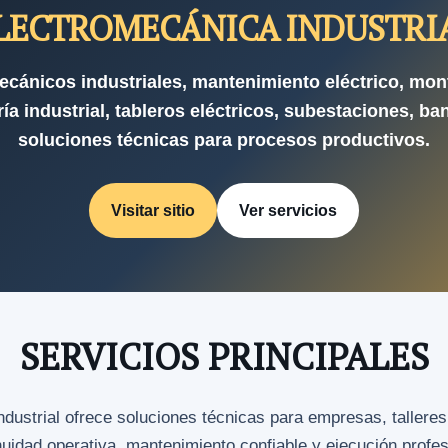
LECTROMECÁNICA INDUSTRI
ecánicos industriales, mantenimiento eléctrico, mon
ía industrial, tableros eléctricos, subestaciones, ba
soluciones técnicas para procesos productivos.
Visitar sitio
Ver servicios
SERVICIOS PRINCIPALES
strial ofrece soluciones técnicas para empresas, talleres
nuidad operativa, mantenimiento confiable y ejecución profe