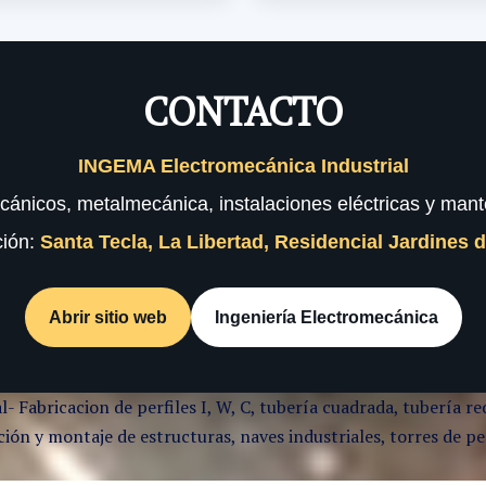
CONTACTO
INGEMA Electromecánica Industrial
cánicos, metalmecánica, instalaciones eléctricas y mante
ción:
Santa Tecla, La Libertad, Residencial Jardines 
Abrir sitio web
Ingeniería Electromecánica
l- Fabricacion de perfiles I, W, C, tubería cuadrada, tubería
ón y montaje de estructuras, naves industriales, torres de per