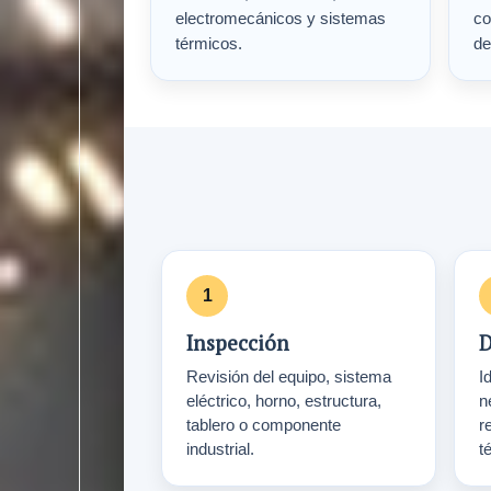
electromecánicos y sistemas
co
térmicos.
de
Inspección
D
Revisión del equipo, sistema
Id
eléctrico, horno, estructura,
n
tablero o componente
r
industrial.
t