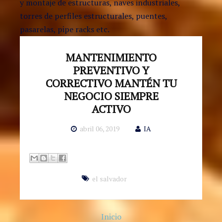
y montaje de estructuras, naves industriales,
torres de perfiles estructurales, puentes,
pasarelas, pipe racks etc.
MANTENIMIENTO
PREVENTIVO Y
CORRECTIVO MANTÉN TU
NEGOCIO SIEMPRE
ACTIVO
abril 06, 2019
IA
el salvador
Inicio