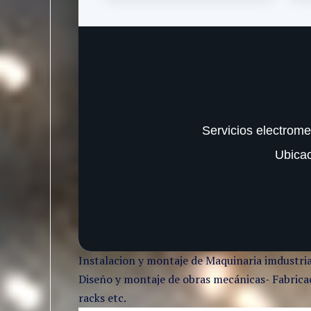
Servicios electrome
Ubica
Instalacion y montaje de Maquinaria imdustria
Diseño y montaje de obras mecánicas- Fabricaci
racks etc.