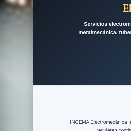
E
Servicios electrom
metalmecánica, tuber
INGEMA Electromecánica Indu
requieren conti