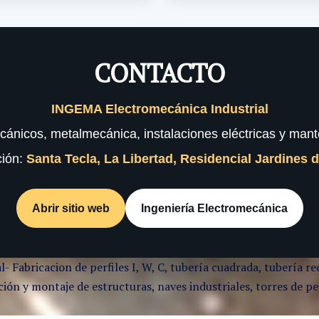
CONTACTO
INGEMA Electromecánica Industrial
cánicos, metalmecánica, instalaciones eléctricas y mante
ción:
Santa Tecla, La Libertad, Residencial Jardines 
Abrir sitio web
Ingeniería Electromecánica
l- Fabricacion de perfiles I, W, C, tubería cuadrada, tubería
ón y montaje de estructuras, naves industriales, torres de per