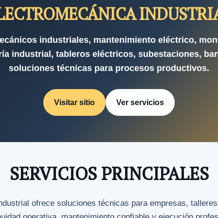
LECTROMECÁNICA INDUSTRI
ecánicos industriales, mantenimiento eléctrico, mon
ía industrial, tableros eléctricos, subestaciones, ba
soluciones técnicas para procesos productivos.
Visitar sitio
Ver servicios
SERVICIOS PRINCIPALES
strial ofrece soluciones técnicas para empresas, talleres
nuidad operativa, mantenimiento confiable y ejecución profe