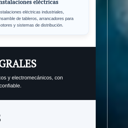
nstalaciones eléctricas
nstalaciones eléctricas industriales,
nsamble de tableros, arrancadores para
otores y sistemas de distribución.
EGRALES
cos y electromecánicos, con
confiable.
S