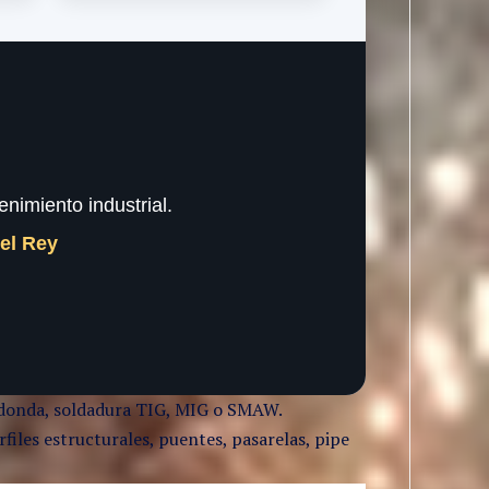
nimiento industrial.
del Rey
 redonda, soldadura TIG, MIG o SMAW.
files estructurales, puentes, pasarelas, pipe