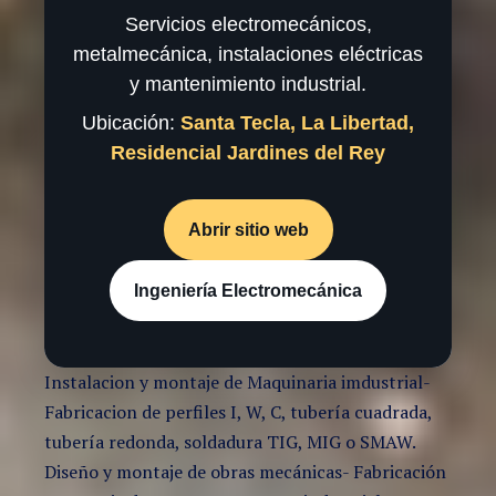
Servicios electromecánicos,
metalmecánica, instalaciones eléctricas
y mantenimiento industrial.
Ubicación:
Santa Tecla, La Libertad,
Residencial Jardines del Rey
Abrir sitio web
Ingeniería Electromecánica
Instalacion y montaje de Maquinaria imdustrial-
Fabricacion de perfiles I, W, C, tubería cuadrada,
tubería redonda, soldadura TIG, MIG o SMAW.
Diseño y montaje de obras mecánicas- Fabricación