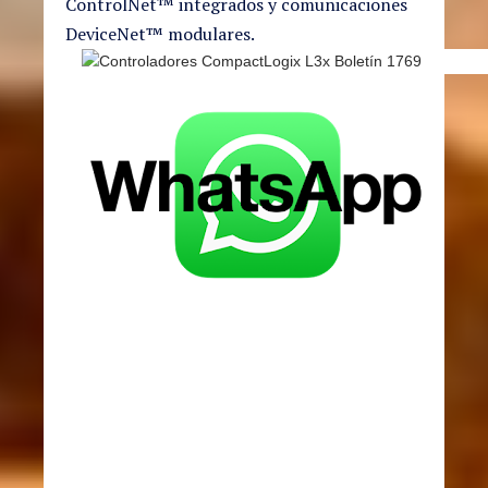
ControlNet™ integrados y comunicaciones
DeviceNet™ modulares.
(503) 7160-2592
(503) 2268-7186
(503) 7160-2592