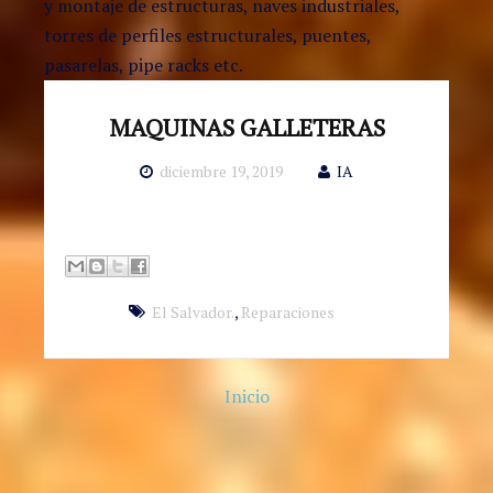
y montaje de estructuras, naves industriales,
torres de perfiles estructurales, puentes,
pasarelas, pipe racks etc.
MAQUINAS GALLETERAS
diciembre 19, 2019
IA
El Salvador.
,
Reparaciones
Inicio