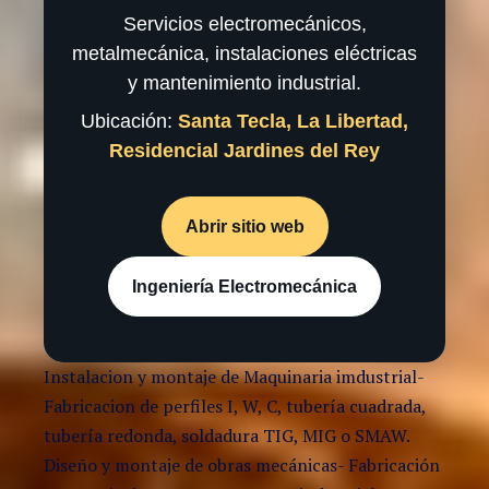
Servicios electromecánicos,
metalmecánica, instalaciones eléctricas
y mantenimiento industrial.
Ubicación:
Santa Tecla, La Libertad,
Residencial Jardines del Rey
Abrir sitio web
Ingeniería Electromecánica
Instalacion y montaje de Maquinaria imdustrial-
Fabricacion de perfiles I, W, C, tubería cuadrada,
tubería redonda, soldadura TIG, MIG o SMAW.
Diseño y montaje de obras mecánicas- Fabricación