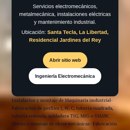
Servicios electromecánicos,
metalmecánica, instalaciones eléctricas
y mantenimiento industrial.
Ubicación:
Santa Tecla, La Libertad,
Residencial Jardines del Rey
Abrir sitio web
Ingeniería Electromecánica
Instalacion y montaje de Maquinaria imdustrial-
Fabricacion de perfiles I, W, C, tubería cuadrada,
tubería redonda, soldadura TIG, MIG o SMAW.
Diseño y montaje de obras mecánicas- Fabricación