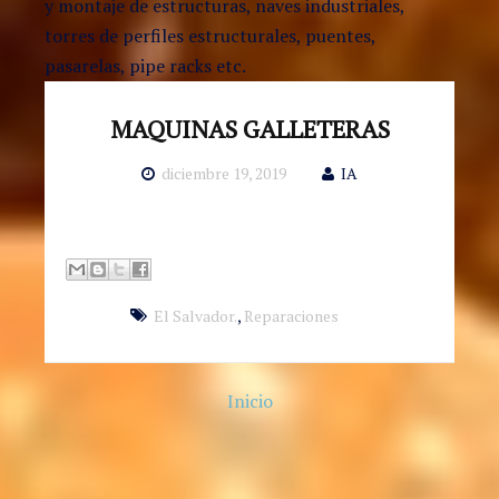
y montaje de estructuras, naves industriales,
torres de perfiles estructurales, puentes,
pasarelas, pipe racks etc.
MAQUINAS GALLETERAS
diciembre 19, 2019
IA
El Salvador.
,
Reparaciones
Inicio