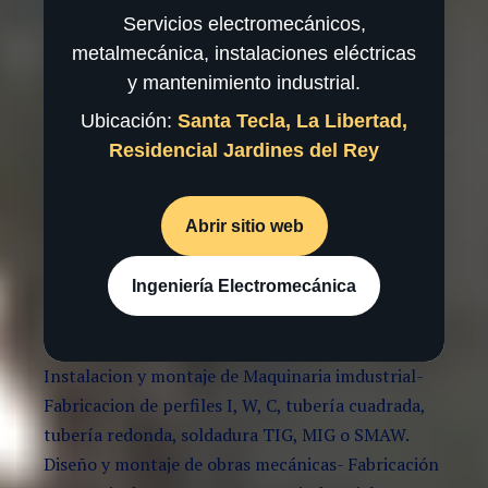
Servicios electromecánicos,
metalmecánica, instalaciones eléctricas
y mantenimiento industrial.
Ubicación:
Santa Tecla, La Libertad,
Residencial Jardines del Rey
Abrir sitio web
Ingeniería Electromecánica
Instalacion y montaje de Maquinaria imdustrial-
Fabricacion de perfiles I, W, C, tubería cuadrada,
tubería redonda, soldadura TIG, MIG o SMAW.
Diseño y montaje de obras mecánicas- Fabricación