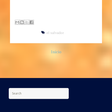
(503) 7160-2592
el salvador
Inicio
Search for: