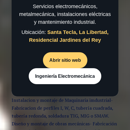
Servicios electromecánicos,
metalmecánica, instalaciones eléctricas
y mantenimiento industrial.
Ubicación:
Santa Tecla, La Libertad,
Residencial Jardines del Rey
Abrir sitio web
Ingeniería Electromecánica
Instalacion y montaje de Maquinaria imdustrial-
Fabricacion de perfiles I, W, C, tubería cuadrada,
tubería redonda, soldadura TIG, MIG o SMAW.
Diseño y montaje de obras mecánicas- Fabricación