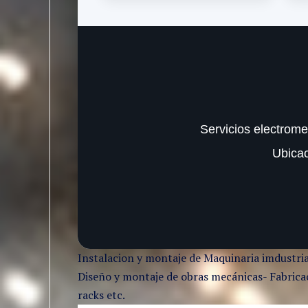
Servicios electrome
Ubica
Instalacion y montaje de Maquinaria imdustria
Diseño y montaje de obras mecánicas- Fabricaci
racks etc.