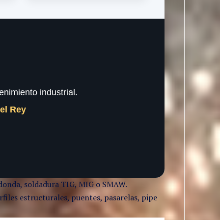
nimiento industrial.
del Rey
 redonda, soldadura TIG, MIG o SMAW.
files estructurales, puentes, pasarelas, pipe