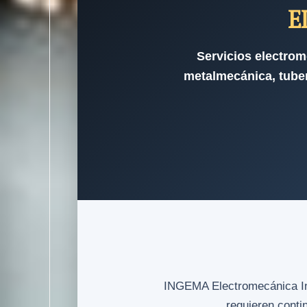
E
Servicios electrom
metalmecánica, tuber
INGEMA Electromecánica Indu
requieren conti