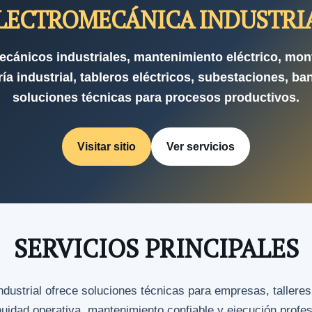
LECTROMECÁNICA INDUSTRI
ecánicos industriales, mantenimiento eléctrico, mon
ía industrial, tableros eléctricos, subestaciones, ba
soluciones técnicas para procesos productivos.
Visitar sitio
Ver servicios
SERVICIOS PRINCIPALES
strial ofrece soluciones técnicas para empresas, talleres
nuidad operativa, mantenimiento confiable y ejecución profe