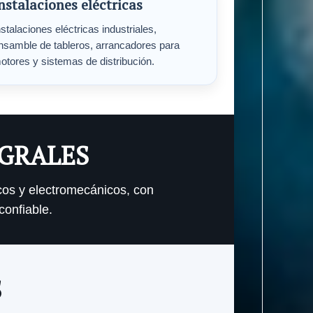
nstalaciones eléctricas
nstalaciones eléctricas industriales,
nsamble de tableros, arrancadores para
otores y sistemas de distribución.
EGRALES
cos y electromecánicos, con
confiable.
S