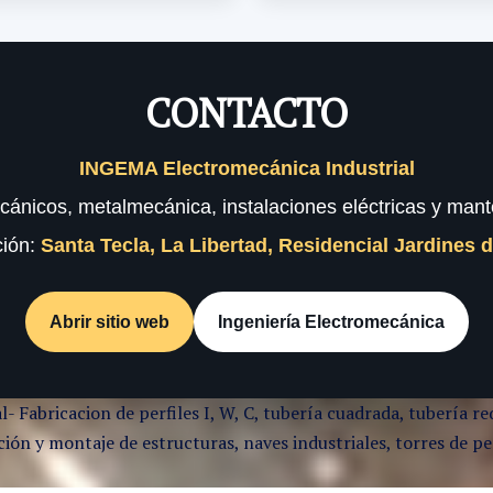
CONTACTO
INGEMA Electromecánica Industrial
cánicos, metalmecánica, instalaciones eléctricas y mante
ción:
Santa Tecla, La Libertad, Residencial Jardines 
Abrir sitio web
Ingeniería Electromecánica
l- Fabricacion de perfiles I, W, C, tubería cuadrada, tubería
ón y montaje de estructuras, naves industriales, torres de per