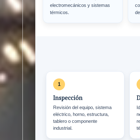
electromecánicos y sistemas
co
térmicos.
de
Inspección
D
Revisión del equipo, sistema
Id
eléctrico, horno, estructura,
n
tablero o componente
r
industrial.
t