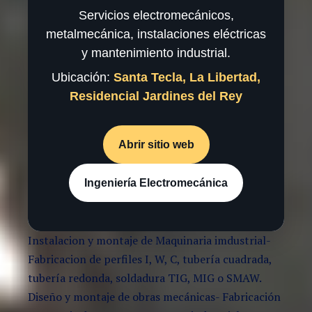
Servicios electromecánicos,
metalmecánica, instalaciones eléctricas
y mantenimiento industrial.
Ubicación:
Santa Tecla, La Libertad,
Residencial Jardines del Rey
Abrir sitio web
Ingeniería Electromecánica
Instalacion y montaje de Maquinaria imdustrial-
Fabricacion de perfiles I, W, C, tubería cuadrada,
tubería redonda, soldadura TIG, MIG o SMAW.
Diseño y montaje de obras mecánicas- Fabricación