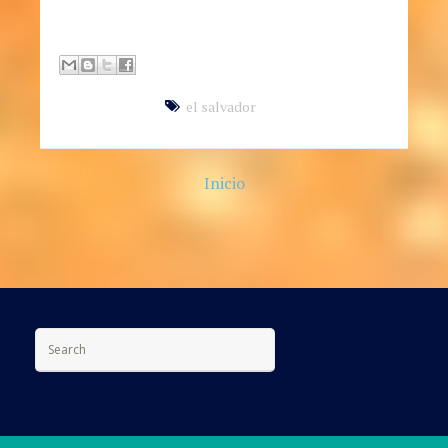
(503) 22687186 (503) 71602592
el salvador
Inicio
Search for: