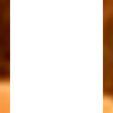
VARIADORES DE VELOCIDAD AC
DC.
REPARACIONES DE P.L.C.
INDUSTRIALES.
SISTEMA DE BOMBEO DE AGUA A
PRESIÓN CONSTANTE
S
ISTEMAS DE POLARIZACIÓN A
TIERRA.
ventas@antechsv.com
mercadeo@antechsv.com