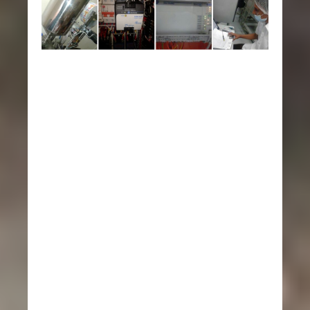
*Construcción ,montaje ,ensamble
de tableros electricos.
*Instalaciones eléctricas
industriales en potencia y control.
*Montaje electromecánico de
maquinaria.
*Asesoría y diseño de aplicaciones y
sistemas eléctricos.
*Expertos en sistemas eléctricos de
maquinaria e industria textil
*Neumática, eléctrica y electrónica.
*Diseño, montaje y programación