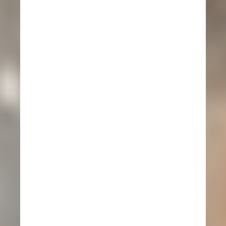
de sistemas de control automático
basado en P.L.C.
*Programación e instalación de
aplicaciones en variadores de
frecuencia de toda marca.
(Allen
Bradley,OMRON,Delta,Dayton,ABB,
etc.)
*Sistemas de supervision SCADA
,Labview, National Instruments
*Expertos en electricidad y arte
eléctrica,
*Sistemas automatizados,
programación y reparación .
ARRANCADORES SUAVES Y
DIRECTOS.
BANCO DE CAPACITORES.