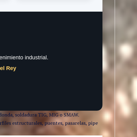
nimiento industrial.
del Rey
 redonda, soldadura TIG, MIG o SMAW.
files estructurales, puentes, pasarelas, pipe