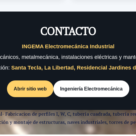
CONTACTO
INGEMA Electromecánica Industrial
cánicos, metalmecánica, instalaciones eléctricas y mante
ción:
Santa Tecla, La Libertad, Residencial Jardines 
Abrir sitio web
Ingeniería Electromecánica
l- Fabricacion de perfiles I, W, C, tubería cuadrada, tubería
ón y montaje de estructuras, naves industriales, torres de per