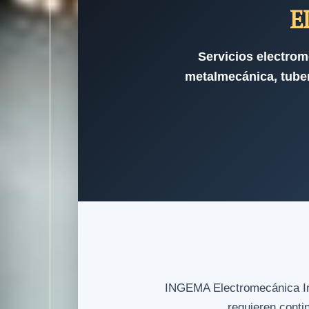
E
Servicios electrom
metalmecánica, tuber
INGEMA Electromecánica Indu
requieren conti