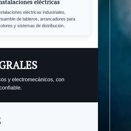
nstalaciones eléctricas
nstalaciones eléctricas industriales,
nsamble de tableros, arrancadores para
otores y sistemas de distribución.
EGRALES
cos y electromecánicos, con
confiable.
S