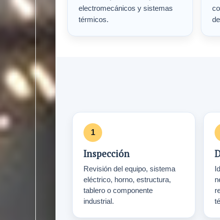
electromecánicos y sistemas
co
térmicos.
de
Inspección
D
Revisión del equipo, sistema
Id
eléctrico, horno, estructura,
n
tablero o componente
r
industrial.
t