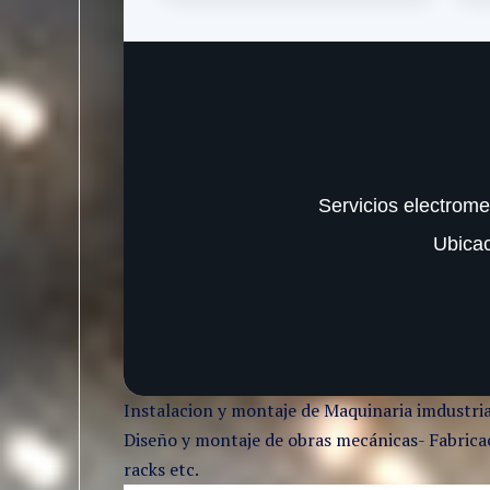
Servicios electrome
Ubica
Instalacion y montaje de Maquinaria imdustria
Diseño y montaje de obras mecánicas- Fabricaci
racks etc.