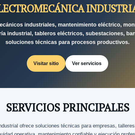
LECTROMECÁNICA INDUSTRI
ecánicos industriales, mantenimiento eléctrico, mon
ía industrial, tableros eléctricos, subestaciones, ba
soluciones técnicas para procesos productivos.
Visitar sitio
Ver servicios
SERVICIOS PRINCIPALES
strial ofrece soluciones técnicas para empresas, talleres
nuidad operativa, mantenimiento confiable y ejecución profe